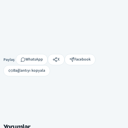
Paylaş
WhatsApp
X
Facebook
Paylaş
Bağlantıyı kopyala
Yorumlar