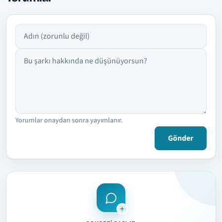
Adın
Yorumun
Yorumlar onaydan sonra yayımlanır.
Gönder