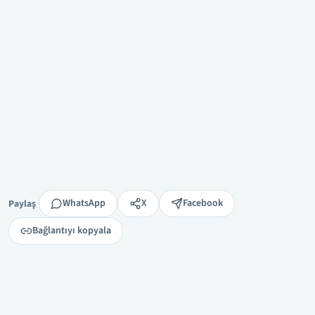
Paylaş
WhatsApp
X
Facebook
Paylaş
Bağlantıyı kopyala