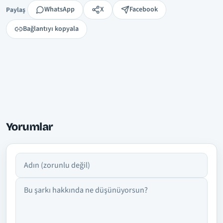
Paylaş
WhatsApp
X
Facebook
Paylaş
Bağlantıyı kopyala
Yorumlar
Adın
Yorumun