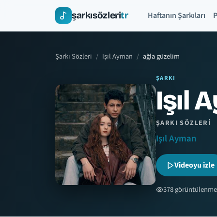
şarkısözleri
tr
Haftanın Şarkıları
P
Şarkı Sözleri
Işıl Ayman
ağla güzelim
ŞARKI
Işıl 
ŞARKI SÖZLERI
Işıl Ayman
Videoyu izle
378 görüntülenme