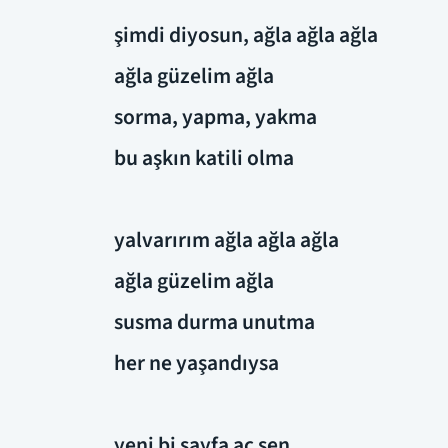
şimdi diyosun, ağla ağla ağla
ağla güzelim ağla
sorma, yapma, yakma
bu aşkın katili olma
yalvarırım ağla ağla ağla
ağla güzelim ağla
susma durma unutma
her ne yaşandıysa
yeni bi sayfa aç sen