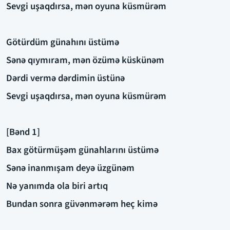
Sevgi uşaqdırsa, mən oyuna küsmürəm
Götürdüm günahını üstümə
Sənə qıymıram, mən özümə küskünəm
Dərdi vermə dərdimin üstünə
Sevgi uşaqdırsa, mən oyuna küsmürəm
[Bənd 1]
Bax götürmüşəm günahlarını üstümə
Sənə inanmışam deyə üzgünəm
Nə yanımda ola biri artıq
Bundan sonra güvənmərəm heç kimə