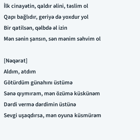
İlk cinayətin, qaldır əlini, təslim ol
Qapı bağlıdır, geriyə də yoxdur yol
Bir qatilsən, qəlbdə əl izin
Mən sənin şansın, sən mənim səhvim ol
[Nəqərat]
Aldım, atdım
Götürdüm günahını üstümə
Sənə qıymıram, mən özümə küskünəm
Dərdi vermə dərdimin üstünə
Sevgi uşaqdırsa, mən oyuna küsmürəm