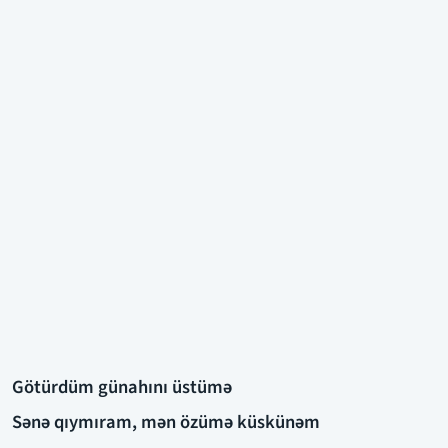
Götürdüm günahını üstümə
Sənə qıymıram, mən özümə küskünəm