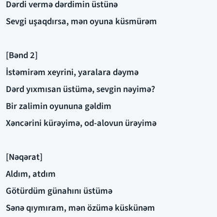
Dərdi vermə dərdimin üstünə
Sevgi uşaqdırsa, mən oyuna küsmürəm
[Bənd 2]
İstəmirəm xeyrini, yaralara dəymə
Dərd yıxmısan üstümə, sevgin nəyimə?
Bir zalimin oyununa gəldim
Xəncərini kürəyimə, od-alovun ürəyimə
[Nəqərat]
Aldım, atdım
Götürdüm günahını üstümə
Sənə qıymıram, mən özümə küskünəm