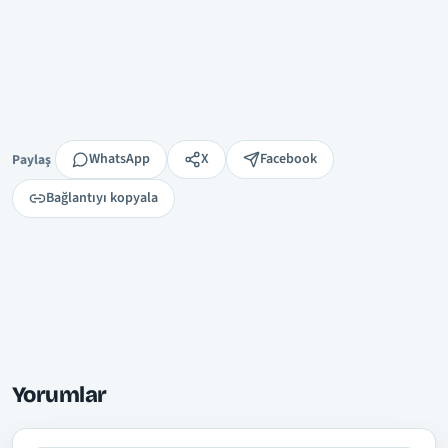
Paylaş
WhatsApp
X
Facebook
Paylaş
Bağlantıyı kopyala
Yorumlar