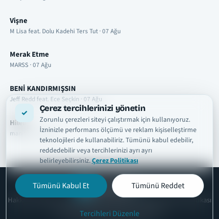
Vişne
M Lisa feat. Dolu Kadehi Ters Tut · 07 Ağu
Merak Etme
MARSS · 07 Ağu
BENİ KANDIRMIŞSIN
Jeff Redd feat. Ece Seçkin · 07 Ağu
Çerez tercihlerinizi yönetin
Zorunlu çerezleri siteyi çalıştırmak için kullanıyoruz.
Hileli
İzninizle performans ölçümü ve reklam kişiselleştirme
manifest · 07 Ağu
teknolojileri de kullanabiliriz. Tümünü kabul edebilir,
reddedebilir veya tercihlerinizi ayrı ayrı
belirleyebilirsiniz.
Çerez Politikası
Tümünü Kabul Et
Tümünü Reddet
şarkısözleri
tr
Hakkımızda
Telif ve İçerik Kaldırma
Kullanım Şartları
Gizlilik Politikası
Çerez Politikası
İletişim
Çerez Ayarları
Tercihleri Düzenle