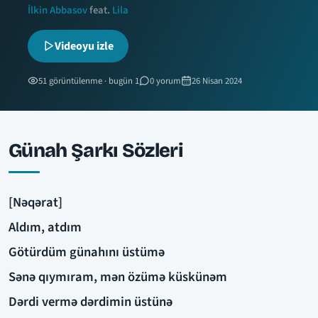
İlkin Abbasov
feat.
Lila
Videoyu izle
51 görüntülenme · bugün 1
0 yorum
26 Nisan 2024
Günah Şarkı Sözleri
[Nəqərat]
Aldım, atdım
Götürdüm günahını üstümə
Sənə qıymıram, mən özümə küskünəm
Dərdi vermə dərdimin üstünə