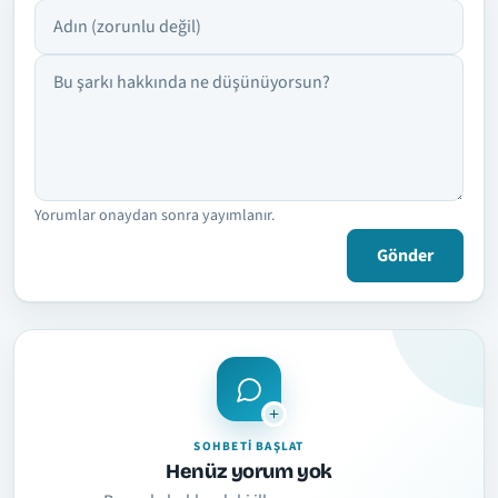
Adın
Yorumun
Yorumlar onaydan sonra yayımlanır.
Gönder
SOHBETI BAŞLAT
Henüz yorum yok