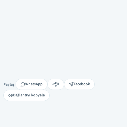
Paylaş
WhatsApp
X
Facebook
Paylaş
Bağlantıyı kopyala