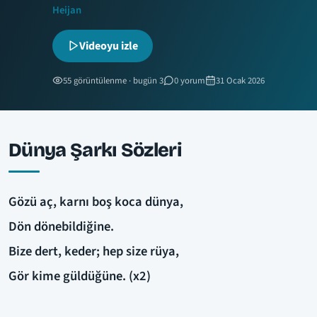
Heijan
Videoyu izle
55 görüntülenme · bugün 3
0 yorum
31 Ocak 2026
Dünya Şarkı Sözleri
Gözü aç, karnı boş koca dünya,
Dön dönebildiğine.
Bize dert, keder; hep size rüya,
Gör kime güldüğüne. (x2)