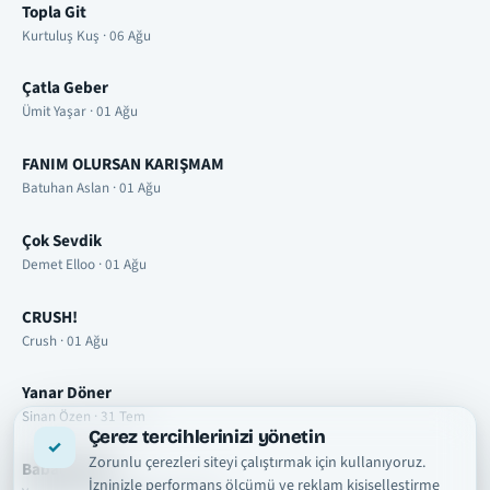
Topla Git
Kurtuluş Kuş · 06 Ağu
Çatla Geber
Ümit Yaşar · 01 Ağu
FANIM OLURSAN KARIŞMAM
Batuhan Aslan · 01 Ağu
Çok Sevdik
Demet Elloo · 01 Ağu
CRUSH!
Crush · 01 Ağu
Yanar Döner
Sinan Özen · 31 Tem
Çerez tercihlerinizi yönetin
Zorunlu çerezleri siteyi çalıştırmak için kullanıyoruz.
Babalar Gibi
İzninizle performans ölçümü ve reklam kişiselleştirme