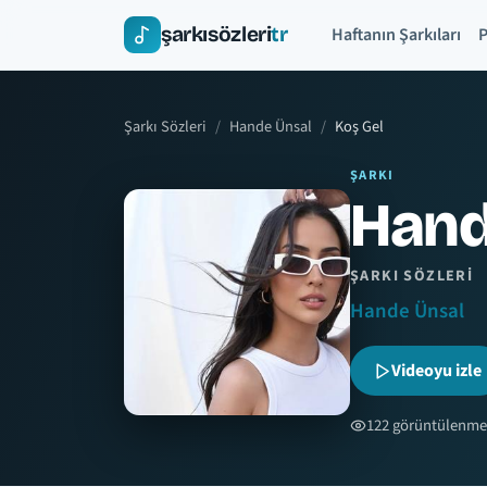
şarkısözleri
tr
Haftanın Şarkıları
P
Şarkı Sözleri
Hande Ünsal
Koş Gel
ŞARKI
Hand
ŞARKI SÖZLERI
Hande Ünsal
Videoyu izle
122 görüntülenme