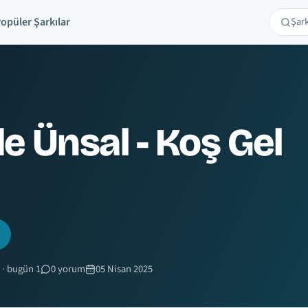
opüler Şarkılar
Şarkı 
Ara
e Ünsal - Koş Gel
 · bugün 1
0 yorum
05 Nisan 2025