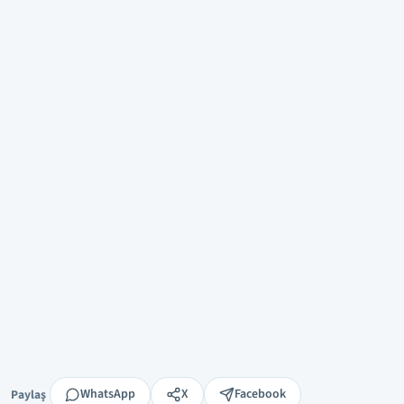
Paylaş
WhatsApp
X
Facebook
Paylaş