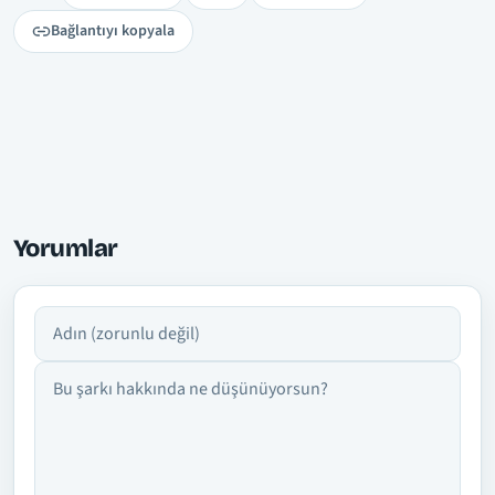
Bağlantıyı kopyala
Yorumlar
Adın
Yorumun