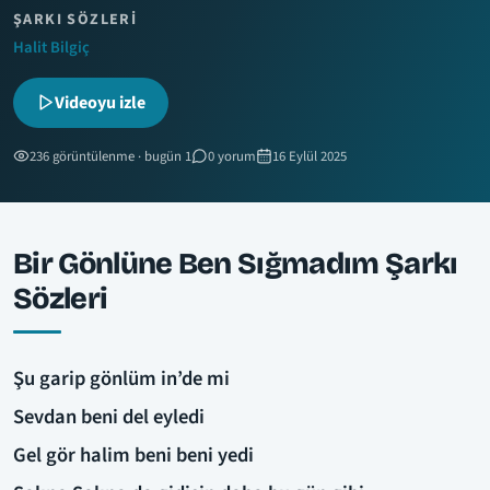
ŞARKI SÖZLERI
Halit Bilgiç
Videoyu izle
236 görüntülenme · bugün 1
0 yorum
16 Eylül 2025
Bir Gönlüne Ben Sığmadım Şarkı
Sözleri
Şu garip gönlüm in’de mi
Sevdan beni del eyledi
Gel gör halim beni beni yedi