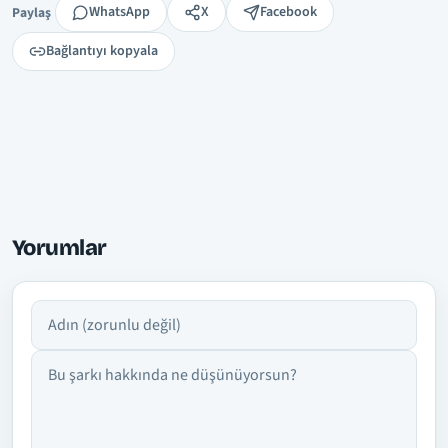
Paylaş
WhatsApp
X
Facebook
Paylaş
Bağlantıyı kopyala
Yorumlar
Adın
Yorumun