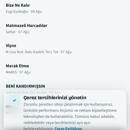
Bize Ne Kalır
Ezgi Eyüboğlu · 08 Ağu
Matmazeli Harcadılar
Safiye · 07 Ağu
Vişne
M Lisa feat. Dolu Kadehi Ters Tut · 07 Ağu
Merak Etme
MARSS · 07 Ağu
BENİ KANDIRMIŞSIN
Jeff Redd feat. Ece Seçkin · 07 Ağu
Çerez tercihlerinizi yönetin
Zorunlu çerezleri siteyi çalıştırmak için kullanıyoruz.
Hileli
İzninizle performans ölçümü ve reklam kişiselleştirme
manifest · 07 Ağu
teknolojileri de kullanabiliriz. Tümünü kabul edebilir,
reddedebilir veya tercihlerinizi ayrı ayrı
belirleyebilirsiniz.
Çerez Politikası