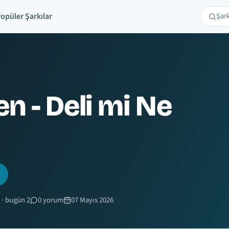
opüler Şarkılar
Şarkı 
Ara
n - Deli mi Ne
 · bugün 2
0 yorum
07 Mayıs 2026