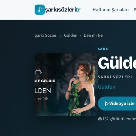
şarkısözleri
tr
Haftanın Şarkıları
P
Şarkı Sözleri
Gülden
Deli mi Ne
ŞARKI
Gülde
ŞARKI SÖZLERI
Gülden
Videoyu izle
132 görüntülenme