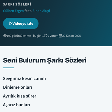
ŞARKI SÖZLERI
Gülben Ergen
feat.
Sinan Akçıl
Videoyu izle
100 görüntülenme · bugün 1
0 yorum
20 Kasım 2025
Seni Bulurum Şarkı Sözleri
Sevgimiz kesin canım
Dinleme onları
Ayrılık kısa sürer
Aşarız bunları