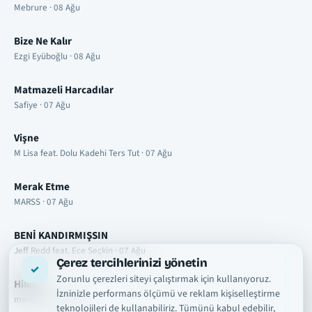
Mebrure · 08 Ağu
Bize Ne Kalır
Ezgi Eyüboğlu · 08 Ağu
Matmazeli Harcadılar
Safiye · 07 Ağu
Vişne
M Lisa feat. Dolu Kadehi Ters Tut · 07 Ağu
Merak Etme
MARSS · 07 Ağu
BENİ KANDIRMIŞSIN
Jeff Redd feat. Ece Seçkin · 07 Ağu
Çerez tercihlerinizi yönetin
Zorunlu çerezleri siteyi çalıştırmak için kullanıyoruz.
Hileli
İzninizle performans ölçümü ve reklam kişiselleştirme
manifest · 07 Ağu
teknolojileri de kullanabiliriz. Tümünü kabul edebilir,