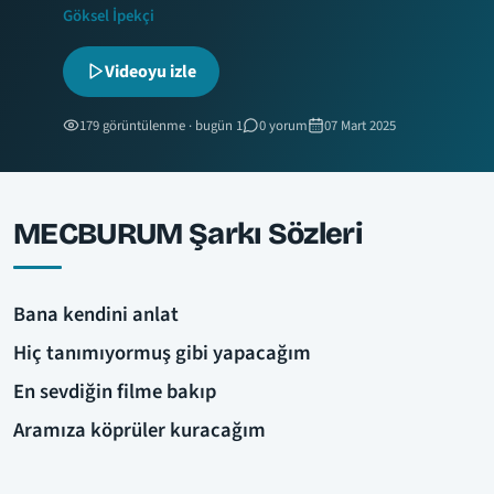
Göksel İpekçi
Videoyu izle
179 görüntülenme · bugün 1
0 yorum
07 Mart 2025
MECBURUM Şarkı Sözleri
Bana kendini anlat
Hiç tanımıyormuş gibi yapacağım
En sevdiğin filme bakıp
Aramıza köprüler kuracağım