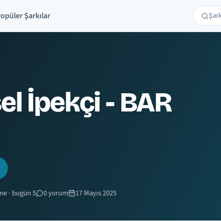
opüler Şarkılar
Şarkı 
Ara
l İpekçi - BAR
me · bugün 5
0 yorum
17 Mayıs 2025