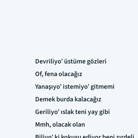
Devriliyo’ üstüme gözleri
Of, fena olacağız
Yanaşıyo’ istemiyo’ gitmemi
Demek burda kalacağız
Geriliyo’ ıslak teni yay gibi
Mmh, olacak olan
Biliyo’ ki kokusu ediyor beni zırdeli