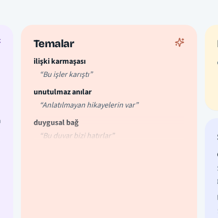
Temalar
ilişki karmaşası
“Bu işler karıştı”
unutulmaz anılar
“Anlatılmayan hikayelerin var”
a
duygusal bağ
“Bu duvar bizi hatırlar”