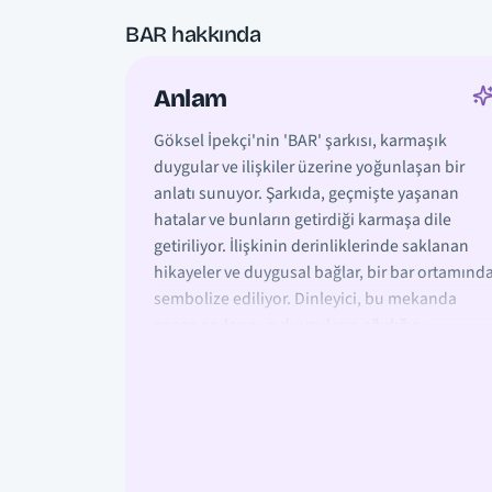
BAR hakkında
Anlam
Göksel İpekçi'nin 'BAR' şarkısı, karmaşık
duygular ve ilişkiler üzerine yoğunlaşan bir
anlatı sunuyor. Şarkıda, geçmişte yaşanan
hatalar ve bunların getirdiği karmaşa dile
getiriliyor. İlişkinin derinliklerinde saklanan
hikayeler ve duygusal bağlar, bir bar ortamınd
sembolize ediliyor. Dinleyici, bu mekanda
geçen anıların ve duyguların ağırlığını
hissediyor.