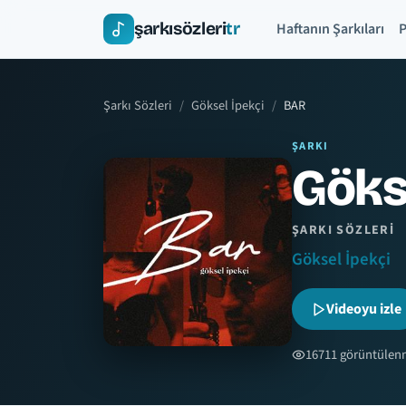
şarkısözleri
tr
Haftanın Şarkıları
P
Şarkı Sözleri
Göksel İpekçi
BAR
ŞARKI
Gökse
ŞARKI SÖZLERI
Göksel İpekçi
Videoyu izle
16711 görüntülen