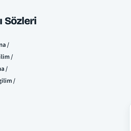
 Sözleri
na /
lim /
a /
ilim /