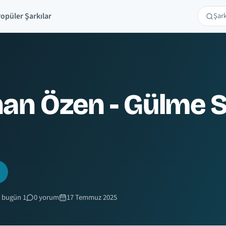
opüler Şarkılar
Şarkı 
Ara
an Özen - Gülme S
 bugün 1
0 yorum
17 Temmuz 2025