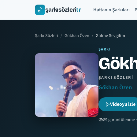
şarkısözleri
tr
Haftanın Şarkıları
P
Şarkı Sözleri
Gökhan Özen
Gülme Sevgilim
ŞARKI
Gökh
ŞARKI SÖZLERI
Gökhan Özen
Videoyu izle
89 görüntülenme ·