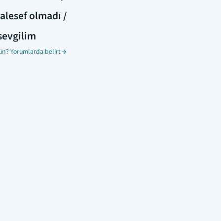
alesef olmadı /
sevgilim
ün? Yorumlarda belirt