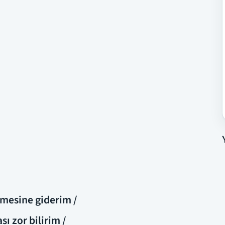
mesine giderim /
 zor bilirim /