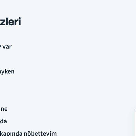
zleri
y var
rayken
ene
 da
e kapında nöbetteyim