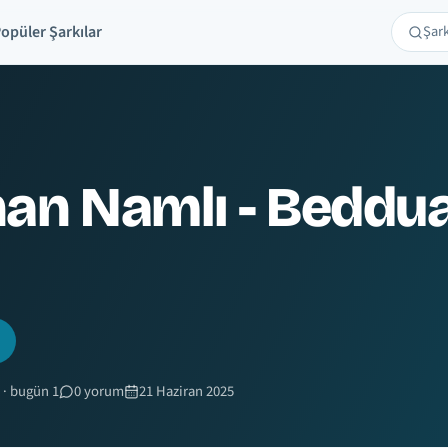
opüler Şarkılar
Şarkı 
Ara
an Namlı - Beddua
 · bugün 1
0 yorum
21 Haziran 2025