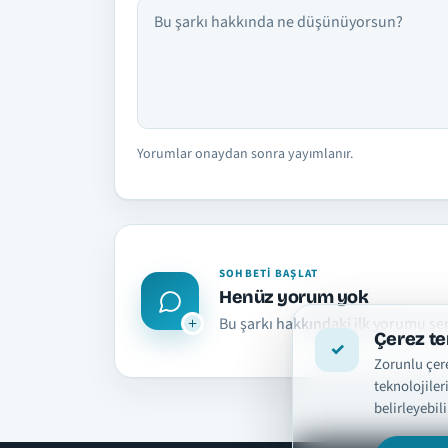
Yorumlar onaydan sonra yayımlanır.
SOHBETI BAŞLAT
Henüz yorum yok
Bu şarkı hakkındaki ilk yorumu se
Çerez te
Zorunlu çere
teknolojiler
belirleyebili