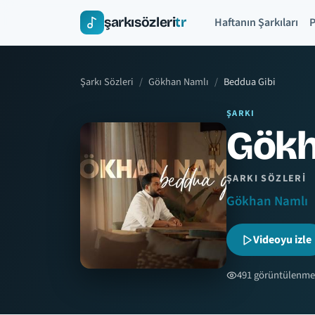
şarkısözleri
tr
Haftanın Şarkıları
P
Şarkı Sözleri
Gökhan Namlı
Beddua Gibi
ŞARKI
Gökh
ŞARKI SÖZLERI
Gökhan Namlı
Videoyu izle
491 görüntülenme