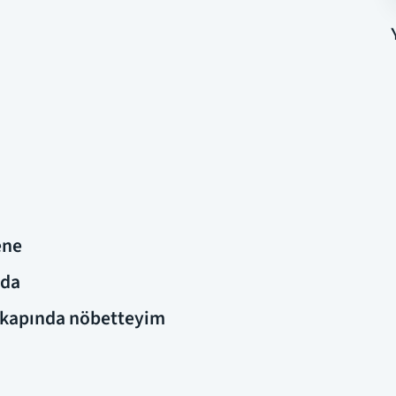
ene
 da
e kapında nöbetteyim