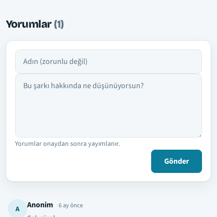
Yorumlar
(1)
Adın
Yorumun
Yorumlar onaydan sonra yayımlanır.
Gönder
Anonim
6 ay önce
A