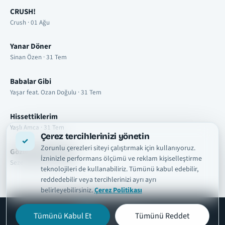
CRUSH!
Crush · 01 Ağu
Yanar Döner
Sinan Özen · 31 Tem
Babalar Gibi
Yaşar feat. Ozan Doğulu · 31 Tem
Hissettiklerim
Yaşlı Amca · 31 Tem
Çerez tercihlerinizi yönetin
Zorunlu çerezleri siteyi çalıştırmak için kullanıyoruz.
Gözlerimde Duman
İzninizle performans ölçümü ve reklam kişiselleştirme
Sezer Sarıgöz · 31 Tem
teknolojileri de kullanabiliriz. Tümünü kabul edebilir,
reddedebilir veya tercihlerinizi ayrı ayrı
belirleyebilirsiniz.
Çerez Politikası
Tümünü Kabul Et
Tümünü Reddet
şarkısözleri
tr