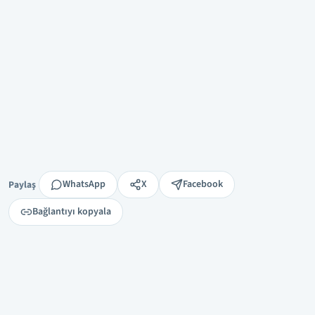
Paylaş
WhatsApp
X
Facebook
Paylaş
Bağlantıyı kopyala