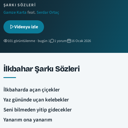
ŞARKI SÖZLERI
Gamze Karta
feat.
Serdar Ortaç
Videoyu izle
101 görüntülenme · bugün 1
1 yorum
16 Ocak 2026
İlkbahar Şarkı Sözleri
İlkbaharda açan çiçekler
Yaz gününde uçan kelebekler
Seni bilmeden yitip gidecekler
Yanarım ona yanarım