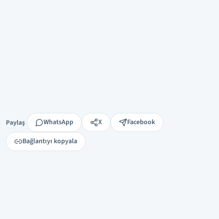
Paylaş
WhatsApp
X
Facebook
Paylaş
Bağlantıyı kopyala