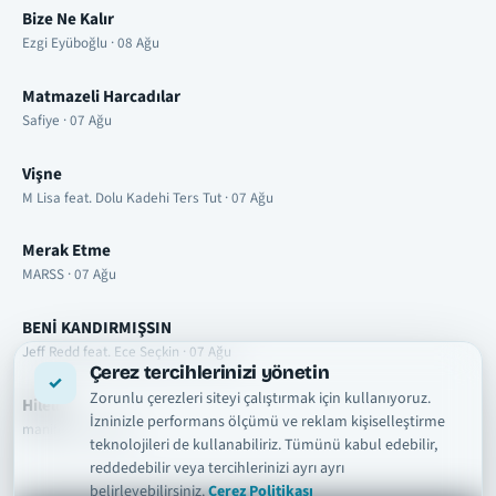
Bize Ne Kalır
Ezgi Eyüboğlu · 08 Ağu
Matmazeli Harcadılar
Safiye · 07 Ağu
Vişne
M Lisa feat. Dolu Kadehi Ters Tut · 07 Ağu
Merak Etme
MARSS · 07 Ağu
BENİ KANDIRMIŞSIN
Jeff Redd feat. Ece Seçkin · 07 Ağu
Çerez tercihlerinizi yönetin
Zorunlu çerezleri siteyi çalıştırmak için kullanıyoruz.
Hileli
İzninizle performans ölçümü ve reklam kişiselleştirme
manifest · 07 Ağu
teknolojileri de kullanabiliriz. Tümünü kabul edebilir,
reddedebilir veya tercihlerinizi ayrı ayrı
belirleyebilirsiniz.
Çerez Politikası