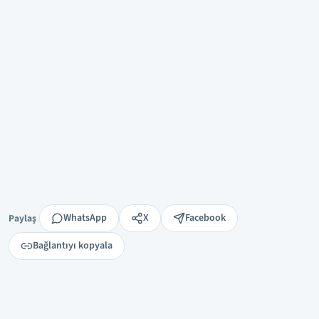
Paylaş
WhatsApp
X
Facebook
Paylaş
Bağlantıyı kopyala