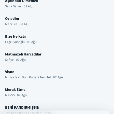
Aşkından Ölmemeli
Sena Şener · 08 Ağu
Özledim
Mebrure · 08 Ağu
Bize Ne Kalır
Ezgi Eyüboğlu · 08 Ağu
Matmazeli Harcadılar
Safiye · 07 Ağu
Vişne
M Lisa feat. Dolu Kadehi Ters Tut · 07 Ağu
Merak Etme
MARSS · 07 Ağu
BENİ KANDIRMIŞSIN
Jeff Redd feat. Ece Seçkin · 07 Ağu