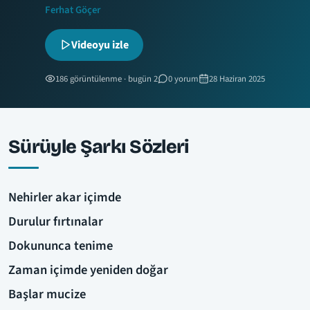
Ferhat Göçer
Videoyu izle
186 görüntülenme · bugün 2
0 yorum
28 Haziran 2025
Sürüyle Şarkı Sözleri
Nehirler akar içimde
Durulur fırtınalar
Dokununca tenime
Zaman içimde yeniden doğar
Başlar mucize