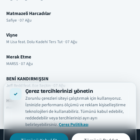
Matmazeli Harcadılar
Safiye · 07 Ağu
Vişne
M Lisa feat. Dolu Kadehi Ters Tut · 07 Ağu
Merak Etme
MARSS · 07 Ağu
BENİ KANDIRMIŞSIN
Jeff Redd feat. Ece Seçkin · 07 Ağu
Çerez tercihlerinizi yönetin
Zorunlu çerezleri siteyi çalıştırmak için kullanıyoruz.
Hileli
İzninizle performans ölçümü ve reklam kişiselleştirme
manifest · 07 Ağu
teknolojileri de kullanabiliriz. Tümünü kabul edebilir,
reddedebilir veya tercihlerinizi ayrı ayrı
belirleyebilirsiniz.
Çerez Politikası