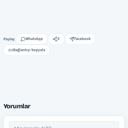
Paylaş
WhatsApp
X
Facebook
Paylaş
Bağlantıyı kopyala
Yorumlar
Adın
Yorumun