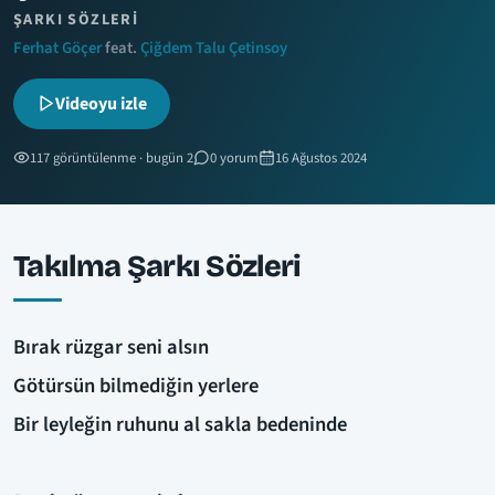
ŞARKI SÖZLERI
Ferhat Göçer
feat.
Çiğdem Talu Çetinsoy
Videoyu izle
117 görüntülenme · bugün 2
0 yorum
16 Ağustos 2024
Takılma Şarkı Sözleri
Bırak rüzgar seni alsın
Götürsün bilmediğin yerlere
Bir leyleğin ruhunu al sakla bedeninde