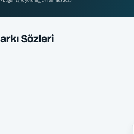
 · bugün 1
0 yorum
24 Temmuz 2025
arkı Sözleri