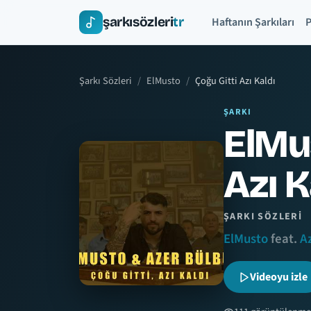
şarkısözleri
tr
Haftanın Şarkıları
P
Şarkı Sözleri
ElMusto
Çoğu Gitti Azı Kaldı
ŞARKI
ElMus
Azı K
ŞARKI SÖZLERI
ElMusto
feat.
A
Videoyu izle