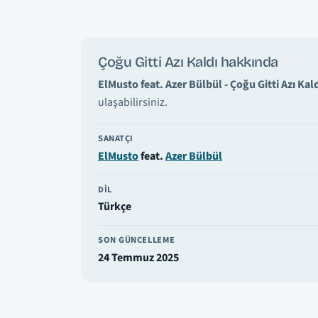
Çoğu Gitti Azı Kaldı hakkında
ElMusto feat. Azer Bülbül - Çoğu Gitti Azı Kal
ulaşabilirsiniz.
SANATÇI
ElMusto
feat.
Azer Bülbül
DIL
Türkçe
SON GÜNCELLEME
24 Temmuz 2025