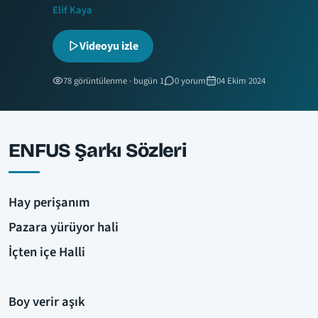
Elif Kaya
Videoyu izle
78 görüntülenme · bugün 1
0 yorum
04 Ekim 2024
ENFUS Şarkı Sözleri
Hay perişanım
Pazara yürüyor hali
İçten içe Halli
Boy verir aşık