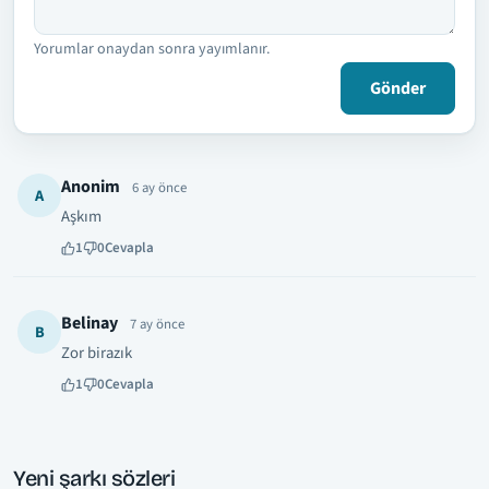
Yorumlar onaydan sonra yayımlanır.
Gönder
Anonim
6 ay önce
A
Aşkım
1
0
Cevapla
Belinay
7 ay önce
B
Zor birazık
1
0
Cevapla
Yeni şarkı sözleri