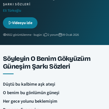
ŞARKI SÖZLERI
Eli Türkoğlu
Videoyu izle
6922 görüntülenme · bugün 1
2 yorum
09 Ocak 2026
Söyleyin O Benim Gökyüzüm
Güneşim Şarkı Sözleri
Düştü bu kalbime aşk ateşi
O benim bu gönlümün güneşi
Her gece yolunu beklemişim