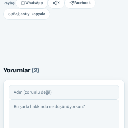
Paylaş
WhatsApp
X
Facebook
Paylaş
Bağlantıyı kopyala
Yorumlar
(2)
Adın
Yorumun