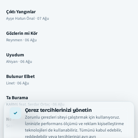
Çıktı Yangınlar
Ayşe Hatun Önal · 07 Ağu
Gözlerin mi Kör
Reynmen · 06 Ağu
Uyudum
Ahiyan · 06 Ağu
Bulunur Elbet
Linet · 06 Ağu
Ta Burama
KARM6 feat. Serdar Ortaç · 06 Ağu
Çerez tercihlerinizi yönetin
Zorunlu çerezleri siteyi çalıştırmak için kullanıyoruz.
Ne Ay Geceden
İzninizle performans ölçümü ve reklam kişiselleştirme
Sezer Sarıgöz · 06 Ağu
teknolojileri de kullanabiliriz. Tümünü kabul edebilir,
reddedebilir veya tercihlerinizi ayrı ayrı