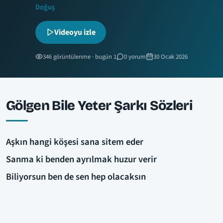
Doğuş
Videoyu izle
346 görüntülenme · bugün 1
0 yorum
30 Ocak 2026
Gölgen Bile Yeter Şarkı Sözleri
Aşkın hangi köşesi sana sitem eder
Sanma ki benden ayrılmak huzur verir
Biliyorsun ben de sen hep olacaksın