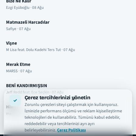
Bize Ne Kalır
Ezgi Eyüboğlu · 08 Ağu
Matmazeli Harcadılar
Safiye · 07 Ağu
Vişne
M Lisa feat. Dolu Kadehi Ters Tut · 07 Ağu
Merak Etme
MARSS · 07 Ağu
BENİ KANDIRMIŞSIN
Jeff Redd feat. Ece Seçkin · 07 Ağu
Çerez tercihlerinizi yönetin
Zorunlu çerezleri siteyi çalıştırmak için kullanıyoruz.
Hileli
İzninizle performans ölçümü ve reklam kişiselleştirme
manifest · 07 Ağu
teknolojileri de kullanabiliriz. Tümünü kabul edebilir,
reddedebilir veya tercihlerinizi ayrı ayrı
belirleyebilirsiniz.
Çerez Politikası