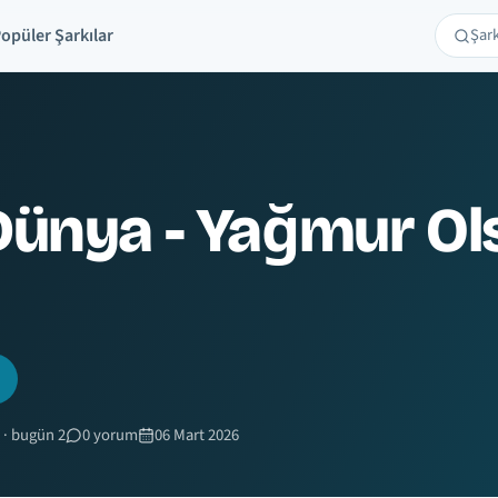
opüler Şarkılar
Şarkı 
Ara
Dünya - Yağmur O
 · bugün 2
0 yorum
06 Mart 2026