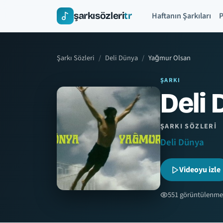
şarkısözleri
tr
Haftanın Şarkıları
P
Şarkı Sözleri
Deli Dünya
Yağmur Olsan
ŞARKI
Deli 
ŞARKI SÖZLERI
Deli Dünya
Videoyu izle
551 görüntülenme