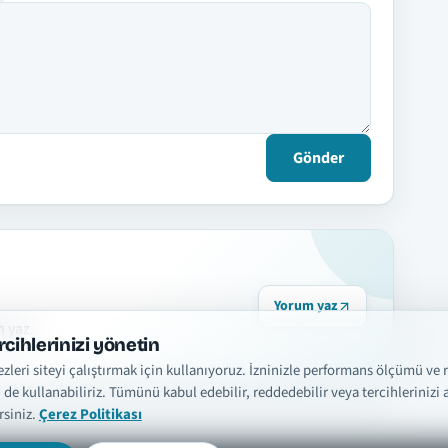
Gönder
Yorum yaz
n yaz.
rcihlerinizi yönetin
zleri siteyi çalıştırmak için kullanıyoruz. İzninizle performans ölçümü ve 
i de kullanabiliriz. Tümünü kabul edebilir, reddedebilir veya tercihlerinizi a
rsiniz.
Çerez Politikası