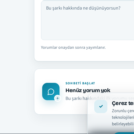
Yorumlar onaydan sonra yayımlanır.
SOHBETI BAŞLAT
Henüz yorum yok
Bu şarkı hakkındaki ilk yorumu se
Çerez te
Zorunlu çere
teknolojiler
belirleyebili