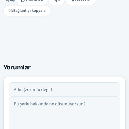
Bağlantıyı kopyala
Yorumlar
Adın
Yorumun