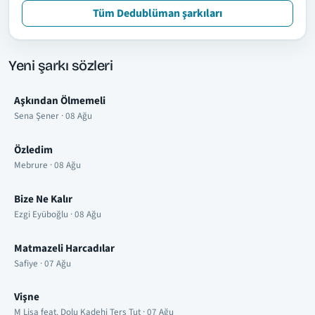
Tüm Dedublüman şarkıları
Yeni şarkı sözleri
Aşkından Ölmemeli
Sena Şener · 08 Ağu
Özledim
Mebrure · 08 Ağu
Bize Ne Kalır
Ezgi Eyüboğlu · 08 Ağu
Matmazeli Harcadılar
Safiye · 07 Ağu
Vişne
M Lisa feat. Dolu Kadehi Ters Tut · 07 Ağu