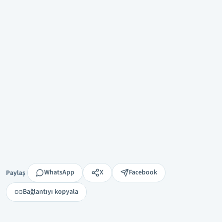
Paylaş
WhatsApp
X
Facebook
Paylaş
Bağlantıyı kopyala