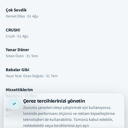
Çok Sevdik
Demet Elloo · 01 Ağu
CRUSH!
Crush · 01 Ağu
Yanar Döner
Sinan Özen · 31 Tem
Babalar Gibi
Yaşar feat. Ozan Doğulu · 31 Tem
Hissettiklerim
Yaşlı Amca · 31 Tem
Çerez tercihlerinizi yönetin
Zorunlu çerezleri siteyi çalıştırmak için kullanıyoruz.
Gözlerimde Duman
İzninizle performans ölçümü ve reklam kişiselleştirme
Sezer Sarıgöz · 31 Tem
teknolojileri de kullanabiliriz. Tümünü kabul edebilir,
reddedebilir veya tercihlerinizi ayrı ayrı