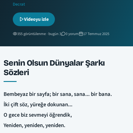
Decrat
Videoyu izle
355 görüntülenme · bugün 3
0 yorum
17 Temmuz 2025
Senin Olsun Dünyalar Şarkı
Sözleri
Bembeyaz bir sayfa; bir sana, sana... bir bana.
İki çift söz, yüreğe dokunan...
O gece biz sevmeyi öğrendik,
Yeniden, yeniden, yeniden.