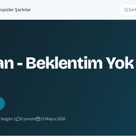
opüler Şarkılar
Şarkı 
Ara
an - Beklentim Yo
 bugün 1
0 yorum
15 Mayıs 2026