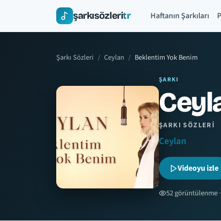
şarkısözleri
tr
Haftanın Şarkıları
P
Şarkı Sözleri
Ceylan
Beklentim Yok Benim
ŞARKI
Ceyl
ŞARKI SÖZLERI
Ceylan
Videoyu izle
52 görüntülenme ·