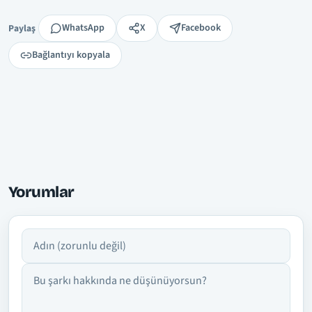
Paylaş
WhatsApp
X
Facebook
Paylaş
Bağlantıyı kopyala
Yorumlar
Adın
Yorumun