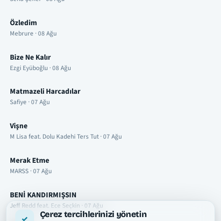
Özledim
Mebrure · 08 Ağu
Bize Ne Kalır
Ezgi Eyüboğlu · 08 Ağu
Matmazeli Harcadılar
Safiye · 07 Ağu
Vişne
M Lisa feat. Dolu Kadehi Ters Tut · 07 Ağu
Merak Etme
MARSS · 07 Ağu
BENİ KANDIRMIŞSIN
Jeff Redd feat. Ece Seçkin · 07 Ağu
Çerez tercihlerinizi yönetin