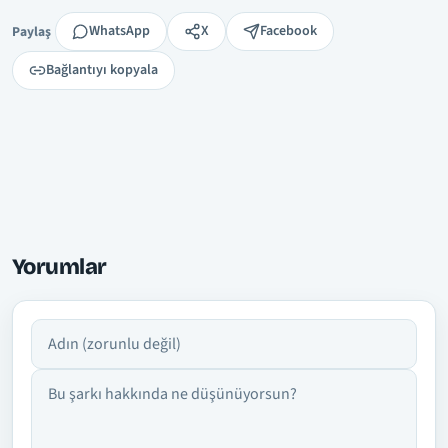
Paylaş
WhatsApp
X
Facebook
Paylaş
Bağlantıyı kopyala
Yorumlar
Adın
Yorumun