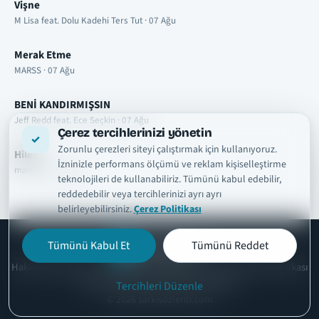
Vişne
M Lisa feat. Dolu Kadehi Ters Tut · 07 Ağu
Merak Etme
MARSS · 07 Ağu
BENİ KANDIRMIŞSIN
Jeff Redd feat. Ece Seçkin · 07 Ağu
Çerez tercihlerinizi yönetin
Zorunlu çerezleri siteyi çalıştırmak için kullanıyoruz.
Hileli
İzninizle performans ölçümü ve reklam kişiselleştirme
manifest · 07 Ağu
teknolojileri de kullanabiliriz. Tümünü kabul edebilir,
reddedebilir veya tercihlerinizi ayrı ayrı
belirleyebilirsiniz.
Çerez Politikası
Tümünü Kabul Et
Tümünü Reddet
şarkısözleri
tr
Hakkımızda
Telif ve İçerik Kaldırma
Kullanım Şartları
Gizlilik Politikası
Çerez Politikası
İletişim
Çerez Ayarları
Tercihleri Düzenle
© 2026 sarkisozleritr.com