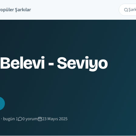
opüler Şarkılar
Şarkı 
Ara
Belevi - Seviyo
 · bugün 1
0 yorum
23 Mayıs 2025