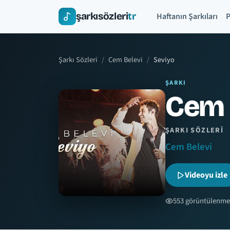
şarkısözleri
tr
Haftanın Şarkıları
P
Şarkı Sözleri
Cem Belevi
Seviyo
ŞARKI
Cem 
ŞARKI SÖZLERI
Cem Belevi
Videoyu izle
553 görüntülenme