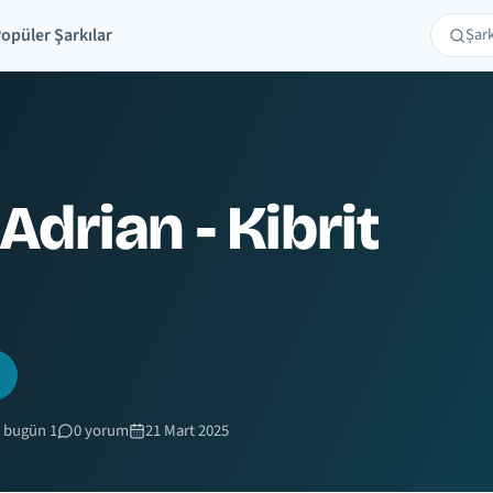
opüler Şarkılar
Şarkı 
Ara
drian - Kibrit
 bugün 1
0 yorum
21 Mart 2025