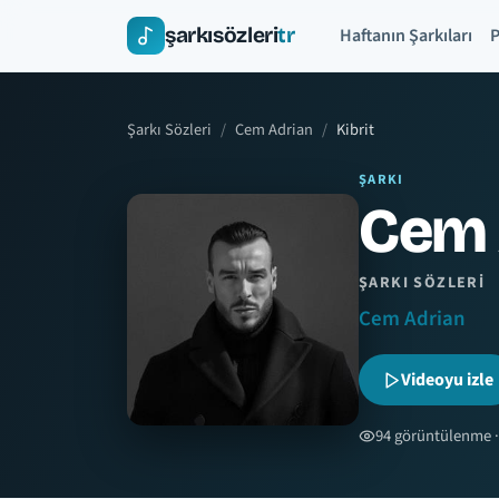
şarkısözleri
tr
Haftanın Şarkıları
P
Şarkı Sözleri
Cem Adrian
Kibrit
ŞARKI
Cem A
ŞARKI SÖZLERI
Cem Adrian
Videoyu izle
94 görüntülenme ·