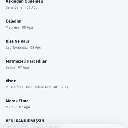
Aşkından Ölmemeli
Sena Şener · 08 Ağu
Özledim
Mebrure · 08 Ağu
Bize Ne Kalır
Ezgi Eyüboğlu · 08 Ağu
Matmazeli Harcadılar
Safiye · 07 Ağu
Vişne
M Lisa feat. Dolu Kadehi Ters Tut · 07 Ağu
Merak Etme
MARSS · 07 Ağu
BENİ KANDIRMIŞSIN
Jeff Redd feat. Ece Seçkin · 07 Ağu