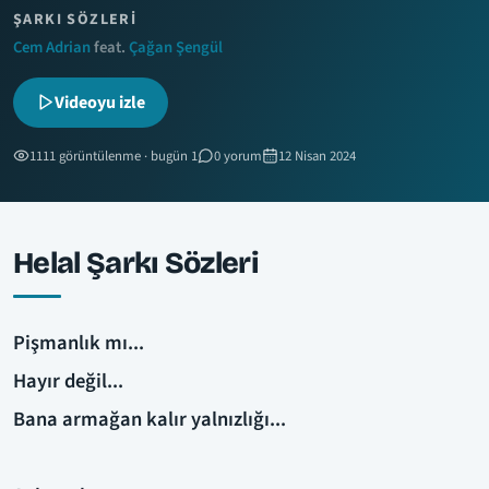
ŞARKI SÖZLERI
Cem Adrian
feat.
Çağan Şengül
Videoyu izle
1111 görüntülenme · bugün 1
0 yorum
12 Nisan 2024
Helal Şarkı Sözleri
Pişmanlık mı...
Hayır değil...
Bana armağan kalır yalnızlığı...