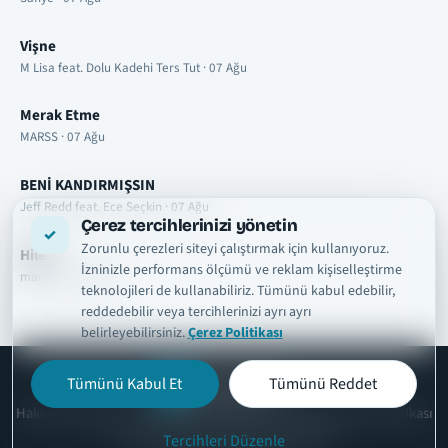
Vişne
M Lisa feat. Dolu Kadehi Ters Tut · 07 Ağu
Merak Etme
MARSS · 07 Ağu
BENİ KANDIRMIŞSIN
Jeff Redd feat. Ece Seçkin · 07 Ağu
Çerez tercihlerinizi yönetin
Zorunlu çerezleri siteyi çalıştırmak için kullanıyoruz.
Hileli
İzninizle performans ölçümü ve reklam kişiselleştirme
manifest · 07 Ağu
teknolojileri de kullanabiliriz. Tümünü kabul edebilir,
reddedebilir veya tercihlerinizi ayrı ayrı
belirleyebilirsiniz.
Çerez Politikası
Tümünü Kabul Et
Tümünü Reddet
şarkısözleri
tr
Hakkımızda
Telif ve İçerik Kaldırma
Kullanım Şartları
Gizlilik Politikası
Çerez Politikası
İletişim
Çerez Ayarları
Tercihleri Düzenle