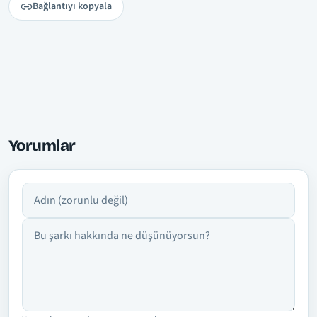
Bağlantıyı kopyala
Yorumlar
Adın
Yorumun