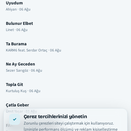
Uyudum
Ahiyan · 06 Ağu
Bulunur Elbet
Linet · 06 Ağu
Ta Burama
KARM6 feat. Serdar Ortaç · 06 Ağu
Ne Ay Geceden
Sezer Sarıgöz · 06 Ağu
Topla Git
Kurtuluş Kuş · 06 Ağu
Çatla Geber
Ümit Yaşar · 01 Ağu
Çerez tercihlerinizi yönetin
Zorunlu çerezleri siteyi çalıştırmak için kullanıyoruz.
FANIM OLURSAN KARIŞMAM
İzninizle performans ölçümü ve reklam kişiselleştirme