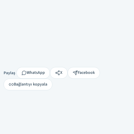
Paylaş
WhatsApp
X
Facebook
Paylaş
Bağlantıyı kopyala