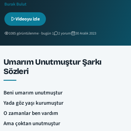
Burak Bulut
Videoyu izle
1085 görüntülenme · bugün 1
2 yorum
30 Aralık 2023
Umarım Unutmuştur Şarkı
Sözleri
Beni umarım unutmuştur
Yada göz yaşı kurumuştur
O zamanlar ben vardım
Ama çoktan unutmuştur