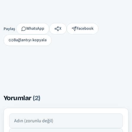
Paylaş
WhatsApp
X
Facebook
Paylaş
Bağlantıyı kopyala
Yorumlar
(2)
Adın
Yorumun