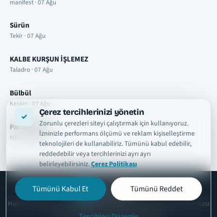
manifest · 07 Ağu
Sürün
Tekir · 07 Ağu
KALBE KURŞUN İŞLEMEZ
Taladro · 07 Ağu
Bülbül
Keskin · 07 Ağu
Çerez tercihlerinizi yönetin
Zorunlu çerezleri siteyi çalıştırmak için kullanıyoruz.
Paramparça
İzninizle performans ölçümü ve reklam kişiselleştirme
MEG · 07 Ağu
teknolojileri de kullanabiliriz. Tümünü kabul edebilir,
reddedebilir veya tercihlerinizi ayrı ayrı
belirleyebilirsiniz.
Çerez Politikası
Tümünü Kabul Et
Tümünü Reddet
şarkısözleri
tr
Hakkımızda
Telif ve İçerik Kaldırma
Kullanım Şartları
Gizlilik Politikası
Çerez Politikası
İletişim
Çerez Ayarları
Tercihleri Düzenle