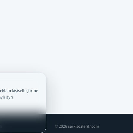
reklam kişiselleştirme
yrı ayrı
rı
© 2026 sarkisozleritr.com