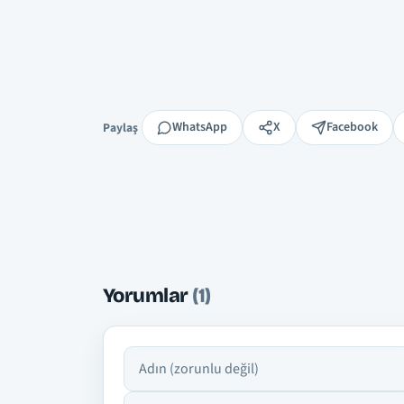
Paylaş
WhatsApp
X
Facebook
Paylaş
Yorumlar
(1)
Adın
Yorumun