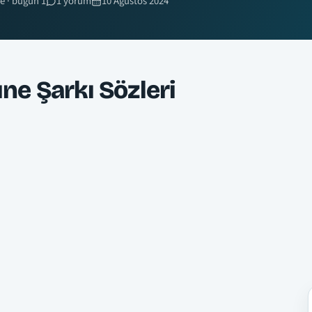
e · bugün 1
1 yorum
10 Ağustos 2024
e Şarkı Sözleri