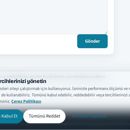
Gönder
 ve beklediğime deymiş Burak Bulut yine harikalar yaratmış
rcihlerinizi yönetin
zleri siteyi çalıştırmak için kullanıyoruz. İzninizle performans ölçümü ve 
i de kullanabiliriz. Tümünü kabul edebilir, reddedebilir veya tercihlerinizi a
rsiniz.
Çerez Politikası
Kabul Et
Tümünü Reddet
Tercihleri Düzenle
dırma
Kullanım Şartları
Gizlilik Politikası
Çerez Politikası
İletişim
Çerez Ayarla