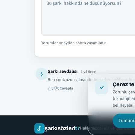
Yorumlar onaydan sonra yayımlanır.
Şarkı sevdalısı
1 yıl önce
Ş
Ben çook uzun zamandır bu şarkıyı bekliyordum
Çerez te
0
0
Cevapla
Zorunlu çere
teknolojiler
belirleyebili
Tümünü 
şarkısözleri
tr
Hakkımızda
Telif ve İçerik Kal