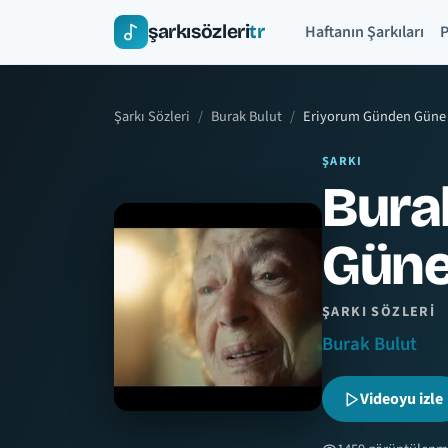
şarkısözleri
tr
Haftanın Şarkıları
P
Şarkı Sözleri
Burak Bulut
Eriyorum Günden Güne
ŞARKI
Bura
Gün
ŞARKI SÖZLERI
Burak Bulut
Videoyu izle