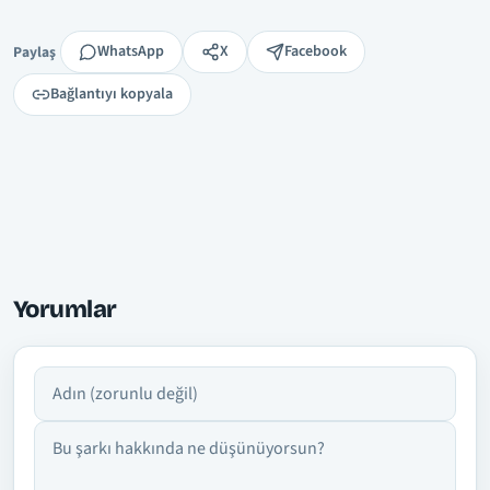
Paylaş
WhatsApp
X
Facebook
Paylaş
Bağlantıyı kopyala
Yorumlar
Adın
Yorumun