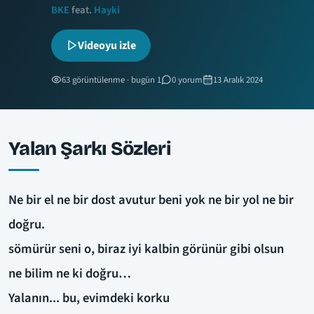
BKE
feat.
Hayki
Videoyu izle
63 görüntülenme · bugün 1
0 yorum
13 Aralık 2024
Yalan Şarkı Sözleri
Ne bir el ne bir dost avutur beni yok ne bir yol ne bir
doğru.
sömürür seni o, biraz iyi kalbin görünür gibi olsun
ne bilim ne ki doğru…
Yalanın... bu, evimdeki korku