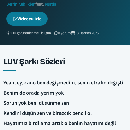
Berrin Keklikler
feat.
Murda
Videoyu izle
110 görüntülenme · bugün 1
0 yorum
13 Haziran 2025
LUV Şarkı Sözleri
Yeah, ey, cano ben değişmedim, senin etrafın değişti
Benim de orada yerim yok
Sorun yok beni düşünme sen
Kendini düşün sen ve birazcık bencil ol
Hayatımız birdi ama artık o benim hayatım değil