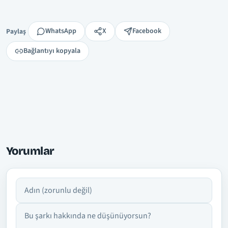
Paylaş
WhatsApp
X
Facebook
Paylaş
Bağlantıyı kopyala
Yorumlar
Adın
Yorumun