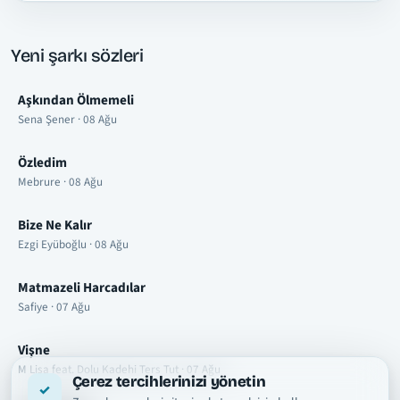
Yeni şarkı sözleri
Aşkından Ölmemeli
Sena Şener · 08 Ağu
Özledim
Mebrure · 08 Ağu
Bize Ne Kalır
Ezgi Eyüboğlu · 08 Ağu
Matmazeli Harcadılar
Safiye · 07 Ağu
Vişne
M Lisa feat. Dolu Kadehi Ters Tut · 07 Ağu
Çerez tercihlerinizi yönetin