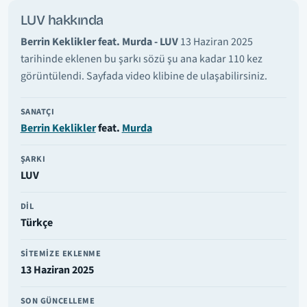
LUV hakkında
Berrin Keklikler feat. Murda - LUV
13 Haziran 2025
tarihinde eklenen bu şarkı sözü şu ana kadar 110 kez
görüntülendi. Sayfada video klibine de ulaşabilirsiniz.
SANATÇI
Berrin Keklikler
feat.
Murda
ŞARKI
LUV
DIL
Türkçe
SITEMIZE EKLENME
13 Haziran 2025
SON GÜNCELLEME