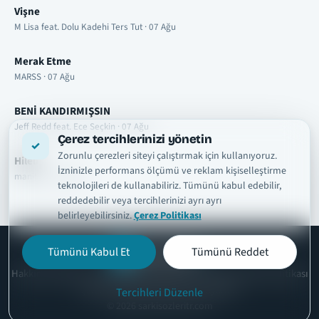
Vişne
M Lisa feat. Dolu Kadehi Ters Tut · 07 Ağu
Merak Etme
MARSS · 07 Ağu
BENİ KANDIRMIŞSIN
Jeff Redd feat. Ece Seçkin · 07 Ağu
Çerez tercihlerinizi yönetin
Zorunlu çerezleri siteyi çalıştırmak için kullanıyoruz.
Hileli
İzninizle performans ölçümü ve reklam kişiselleştirme
manifest · 07 Ağu
teknolojileri de kullanabiliriz. Tümünü kabul edebilir,
reddedebilir veya tercihlerinizi ayrı ayrı
belirleyebilirsiniz.
Çerez Politikası
Tümünü Kabul Et
Tümünü Reddet
şarkısözleri
tr
Hakkımızda
Telif ve İçerik Kaldırma
Kullanım Şartları
Gizlilik Politikası
Çerez Politikası
İletişim
Çerez Ayarları
Tercihleri Düzenle
© 2026 sarkisozleritr.com