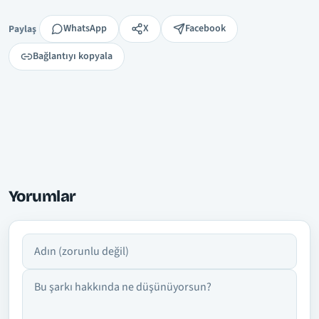
Paylaş
WhatsApp
X
Facebook
Paylaş
Bağlantıyı kopyala
Yorumlar
Adın
Yorumun