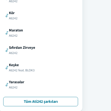
Ati242
Kör
Ati242
Maraton
Ati242
Sıfırdan Zirveye
Ati242
Keşke
Ati242 feat. BLOK3
Yarasalar
Ati242
Tüm Ati242 şarkıları