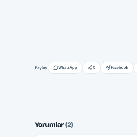
Paylaş
WhatsApp
X
Facebook
Paylaş
Yorumlar
(2)