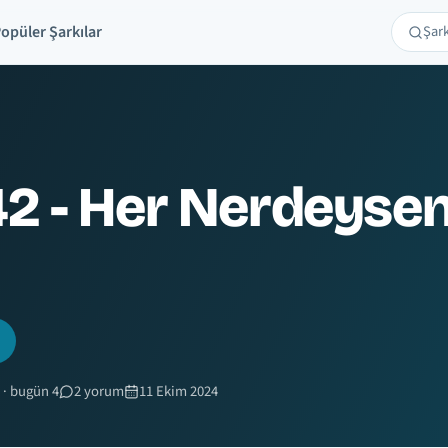
opüler Şarkılar
Şarkı 
Ara
42 - Her Nerdeyse
 · bugün 4
2 yorum
11 Ekim 2024