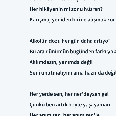
Her hikâyenin mi sonu hüsran?
Karışma, yeniden birine alışmak zor
Alkolün dozu her gün daha artıyo'
Bu ara dünümün bugünden farkı yo
Aklımdasın, yanımda değil
Seni unutmalıyım ama hazır da deği
Her yerde sen, her ner'deysen gel
Çünkü ben artık böyle yaşayamam
Her anım sen, her anım sen'le