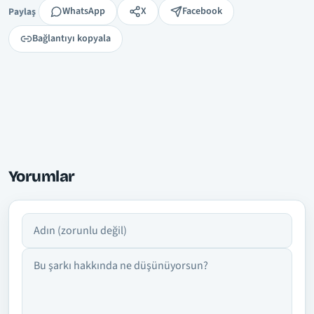
Paylaş
WhatsApp
X
Facebook
Paylaş
Bağlantıyı kopyala
Yorumlar
Adın
Yorumun