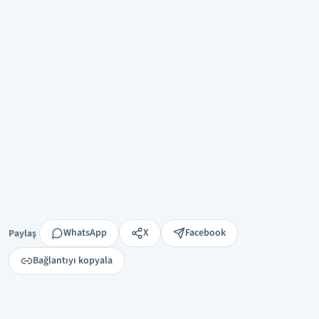
Paylaş
WhatsApp
X
Facebook
Paylaş
Bağlantıyı kopyala