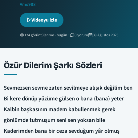
Amo988
Videoyu izle
124 görüntülenme · bugün 1
0 yorum
08 Ağustos 2025
Özür Dilerim Şarkı Sözleri
Sevmezsen sevme zaten sevilmeye alışık değilim ben
Bi kere dönüp yüzüme gülsen o bana (bana) yeter
Kalbin başkasının madem kabullenmek gerek
gönlümde tutmuşum seni sen yoksan bile
Kaderimden bana bir ceza sevduğum yâr olmuş