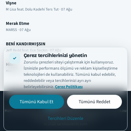
Vişne
M Lisa feat. Dolu Kadehi Ters Tut · 07 Ağu
Merak Etme
MARSS · 07 Ağu
BENİ KANDIRMIŞSIN
Jeff Redd feat. Ece Seçkin · 07 Ağu
Çerez tercihlerinizi yönetin
Zorunlu çerezleri siteyi çalıştırmak için kullanıyoruz.
Hileli
İzninizle performans ölçümü ve reklam kişiselleştirme
manifest · 07 Ağu
teknolojileri de kullanabiliriz. Tümünü kabul edebilir,
reddedebilir veya tercihlerinizi ayrı ayrı
belirleyebilirsiniz.
Çerez Politikası
Tümünü Kabul Et
Tümünü Reddet
şarkısözleri
tr
Hakkımızda
Telif ve İçerik Kaldırma
Kullanım Şartları
Gizlilik Politikası
Çerez Politikası
İletişim
Çerez Ayarları
Tercihleri Düzenle
© 2026 sarkisozleritr.com