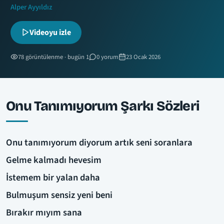
Alper Ayyıldız
Videoyu izle
78 görüntülenme · bugün 1
0 yorum
23 Ocak 2026
Onu Tanımıyorum Şarkı Sözleri
Onu tanımıyorum diyorum artık seni soranlara
Gelme kalmadı hevesim
İstemem bir yalan daha
Bulmuşum sensiz yeni beni
Bırakır mıyım sana