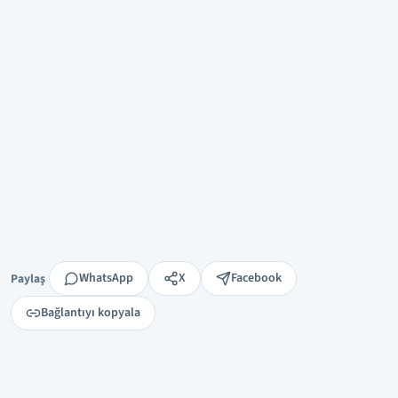
Paylaş
WhatsApp
X
Facebook
Paylaş
Bağlantıyı kopyala