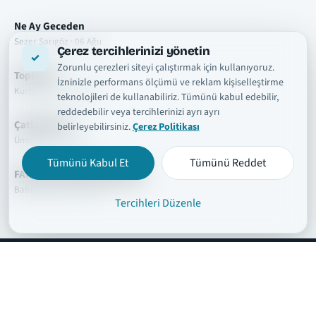
Ne Ay Geceden
Sezer Sarıgöz · 06 Ağu
Çerez tercihlerinizi yönetin
Zorunlu çerezleri siteyi çalıştırmak için kullanıyoruz.
Topla Git
İzninizle performans ölçümü ve reklam kişiselleştirme
Kurtuluş Kuş · 06 Ağu
teknolojileri de kullanabiliriz. Tümünü kabul edebilir,
reddedebilir veya tercihlerinizi ayrı ayrı
Çatla Geber
belirleyebilirsiniz.
Çerez Politikası
Ümit Yaşar · 01 Ağu
Tümünü Kabul Et
Tümünü Reddet
FANIM OLURSAN KARIŞMAM
Batuhan Aslan · 01 Ağu
Tercihleri Düzenle
şarkısözleri
tr
Hakkımızda
Telif ve İçerik Kaldırma
Kullanım Şartları
Gizlilik Politikası
Çerez Politikası
İletişim
Çerez Ayarları