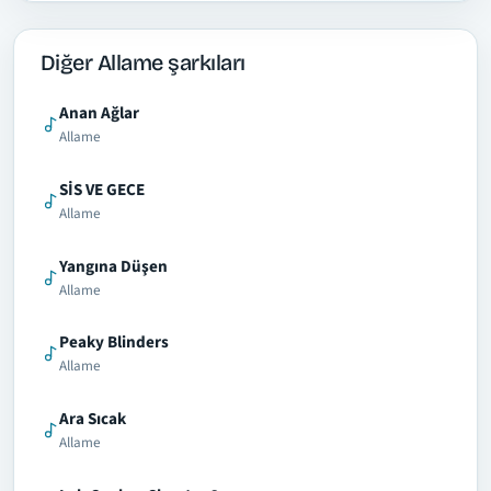
Diğer Allame şarkıları
Anan Ağlar
Allame
SİS VE GECE
Allame
Yangına Düşen
Allame
Peaky Blinders
Allame
Ara Sıcak
Allame