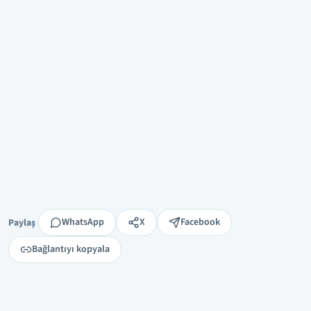
Paylaş
WhatsApp
X
Facebook
Paylaş
Bağlantıyı kopyala