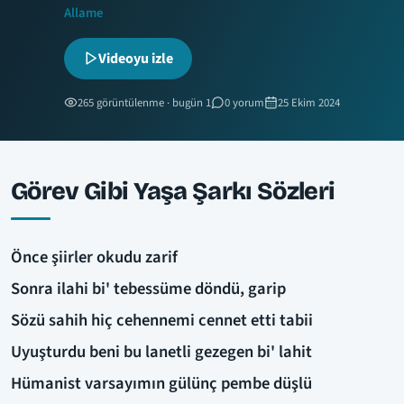
Allame
Videoyu izle
265 görüntülenme · bugün 1
0 yorum
25 Ekim 2024
Görev Gibi Yaşa Şarkı Sözleri
Önce şiirler okudu zarif
Sonra ilahi bi' tebessüme döndü, garip
Sözü sahih hiç cehennemi cennet etti tabii
Uyuşturdu beni bu lanetli gezegen bi' lahit
Hümanist varsayımın gülünç pembe düşlü