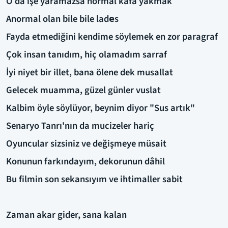
O da işe yaramazsa normal kafa yakmak
Anormal olan bile bile ladеs
Fayda etmediğini kendime söylemek en zor paragraf
Çok insan tanıdım, hiç olamadım sarraf
İyi niyet bir illet, bana ölene dek musallat
Gelecek muamma, güzel günler vuslat
Kalbim öyle söylüyor, beynim diyor "Sus artık"
Senaryo Tanrı'nın da mucizeler hariç
Oyuncular sizsiniz ve değişmeye müsait
Konunun farkındayım, dekorunun dâhil
Bu filmin son sekansıyım ve ihtimaller sabit
Zaman akar gider, sana kalan