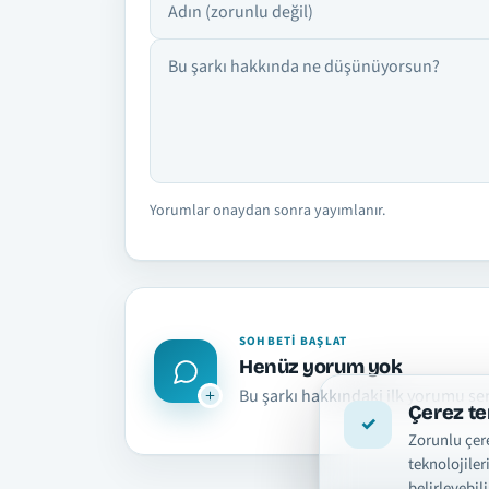
Yorumlar onaydan sonra yayımlanır.
SOHBETI BAŞLAT
Henüz yorum yok
Bu şarkı hakkındaki ilk yorumu se
Çerez te
Zorunlu çere
teknolojiler
belirleyebili