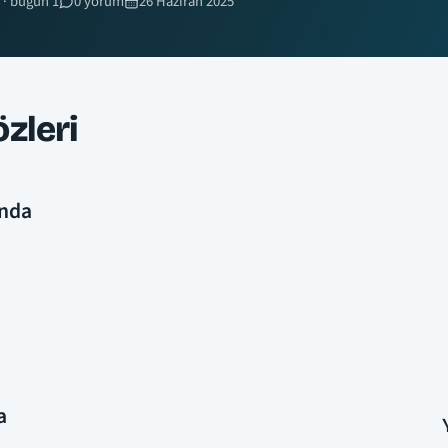
 · bugün 1
0 yorum
26 Haziran 2025
zleri
unda
a