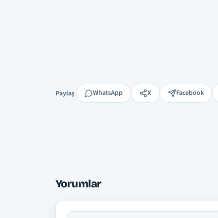
Paylaş
WhatsApp
X
Facebook
Paylaş
Yorumlar
Adın
Yorumun