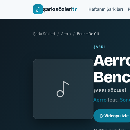
şarkısözleri
tr
Haftanın Şarkıları
P
Şarkı Sözleri
Aerro
Bence De Git
ŞARKI
Aerro
Benc
ŞARKI SÖZLERI
Aerro
feat.
Son
Videoyu izle