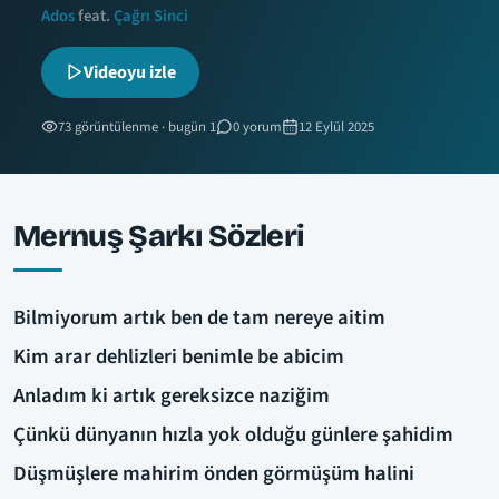
Ados
feat.
Çağrı Sinci
Videoyu izle
73 görüntülenme · bugün 1
0 yorum
12 Eylül 2025
Mernuş Şarkı Sözleri
Bilmiyorum artık ben de tam nereye aitim
Kim arar dehlizleri benimle be abicim
Anladım ki artık gereksizce naziğim
Çünkü dünyanın hızla yok olduğu günlere şahidim
Düşmüşlere mahirim önden görmüşüm halini