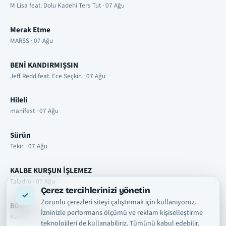
M Lisa feat. Dolu Kadehi Ters Tut · 07 Ağu
Merak Etme
MARSS · 07 Ağu
BENİ KANDIRMIŞSIN
Jeff Redd feat. Ece Seçkin · 07 Ağu
Hileli
manifest · 07 Ağu
Sürün
Tekir · 07 Ağu
KALBE KURŞUN İŞLEMEZ
Taladro · 07 Ağu
Çerez tercihlerinizi yönetin
Zorunlu çerezleri siteyi çalıştırmak için kullanıyoruz.
Bülbül
İzninizle performans ölçümü ve reklam kişiselleştirme
Keskin · 07 Ağu
teknolojileri de kullanabiliriz. Tümünü kabul edebilir,